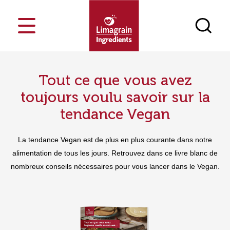
Tout ce que vous avez
Cost-saving
Qui sommes-nous ?
Blog
France
Marchés
Food
Farines Fonctionnelles Innosense
Pays-Bas
toujours voulu savoir sur la
Nos Ingrédients
Vos challenges
tendance Vegan
Notre métier
Panification et Pâtisserie
Texturant
Nos singularités
Événements
Snacks
Nutrition
Actualités
Feed
Farine Masa Innosense
F
Chercher un produit
La tendance Vegan est de plus en plus courante dans notre
Culinary & Dairy
Process
Contact
Médiathèque
alimentation de tous les jours. Retrouvez dans ce livre blanc de
Céréales petit déjeuner & Barres
Carriers
Rejoignez-nous
Vegesense, protéines végétales
Petfood
nombreux conseils nécessaires pour vous lancer dans le Vegan.
texturées
Notre démarche RSE
Snack Pellets
Farines & Semoules