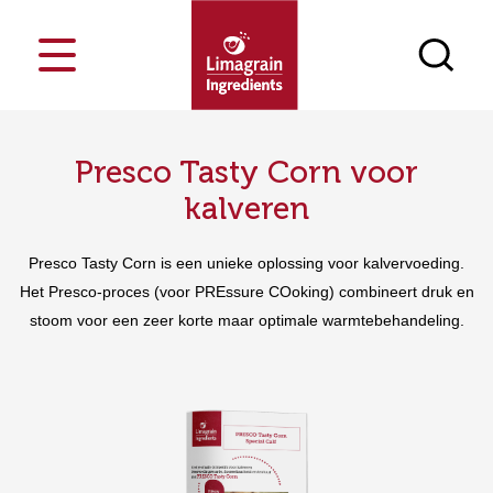
Presco Tasty Corn voor
Kostenbesparend
Wie zijn we
Bloggen
Frankrijk
Markten
Voeding
Innosense Functionele Meelsoorten
Nederland
kalveren
Onze ingrediënten
Voordelen
Meer over ons
Brood en gebak
Textuur
Evenementen
Presco Tasty Corn is een unieke oplossing voor kalvervoeding.
Onze unieke eigenschappen
Snacks
Voeding
Nieuws
Huisdierenvoeding
Masa Innosense-meel
Het Presco-proces (voor PREssure COoking) combineert druk en
N
Zoek een product
Culinair & Zuivel
Proces
Contact
Mediatheek
stoom voor een zeer korte maar optimale warmtebehandeling.
Ontbijtgranen en graanrepen
Dragers
Kom bij ons werken
Huisdieren
Snackpellets
Onze MVO-aanpak
Meel & griesmeel
Ingrediënten voor het maken van
brood